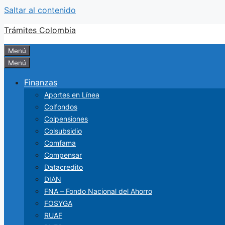
Saltar al contenido
Trámites Colombia
Menú
Menú
Finanzas
Aportes en Línea
Colfondos
Colpensiones
Colsubsidio
Comfama
Compensar
Datacredito
DIAN
FNA – Fondo Nacional del Ahorro
FOSYGA
RUAF