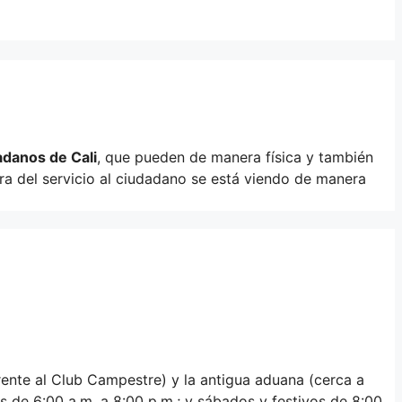
adanos de Cali
, que pueden de manera física y también
ra del servicio al ciudadano se está viendo de manera
rente al Club Campestre) y la antigua aduana (cerca a
es de 6:00 a.m. a 8:00 p.m.; y sábados y festivos de 8:00